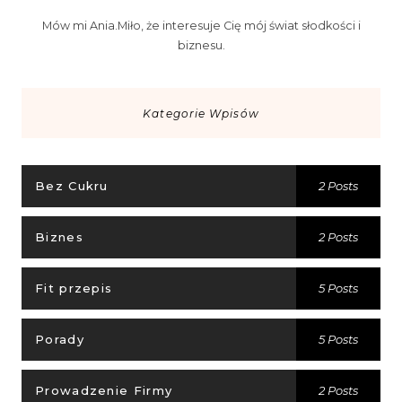
Mów mi Ania.Miło, że interesuje Cię mój świat słodkości i
biznesu.
Kategorie Wpisów
Bez Cukru
2 Posts
Biznes
2 Posts
Fit przepis
5 Posts
Porady
5 Posts
Prowadzenie Firmy
2 Posts