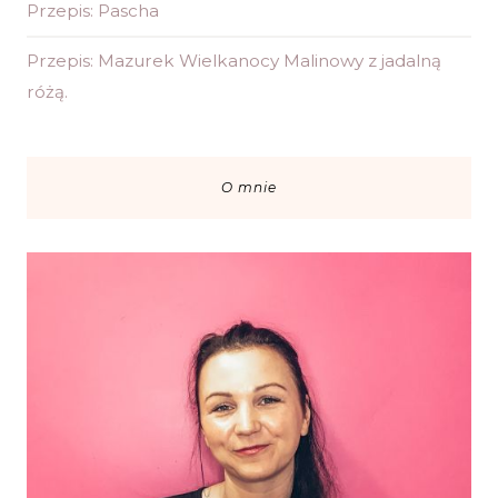
Przepis: Pascha
Przepis: Mazurek Wielkanocy Malinowy z jadalną
różą.
O mnie