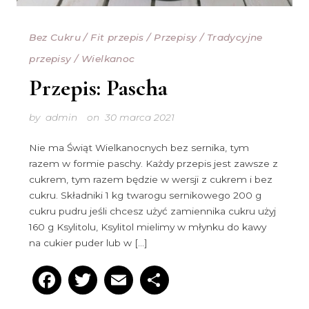
Bez Cukru
/
Fit przepis
/
Przepisy
/
Tradycyjne
przepisy
/
Wielkanoc
Przepis: Pascha
by
admin
on
30 marca 2021
Nie ma Świąt Wielkanocnych bez sernika, tym
razem w formie paschy. Każdy przepis jest zawsze z
cukrem, tym razem będzie w wersji z cukrem i bez
cukru. Składniki 1 kg twarogu sernikowego 200 g
cukru pudru jeśli chcesz użyć zamiennika cukru użyj
160 g Ksylitolu, Ksylitol mielimy w młynku do kawy
na cukier puder lub w […]
Facebook
Twitter
Email
Podziel
się