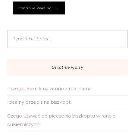
→
Continue Reading
Ostatnie wpisy
Przepis: Sernik na zimno z malinami
Idealny przepis na biszkopt.
Czego używać do pieczenia biszkoptu w rancie
cukierniczym?