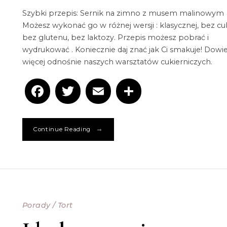
Szybki przepis: Sernik na zimno z musem malinowym
Możesz wykonać go w różnej wersji : klasycznej, bez cu
bez glutenu, bez laktozy. Przepis możesz pobrać i
wydrukować . Koniecznie daj znać jak Ci smakuje! Dowie
więcej odnośnie naszych warsztatów cukierniczych.
Facebook
Twitter
Email
Podziel
się
→
Continue Reading
Porady
/
Tort