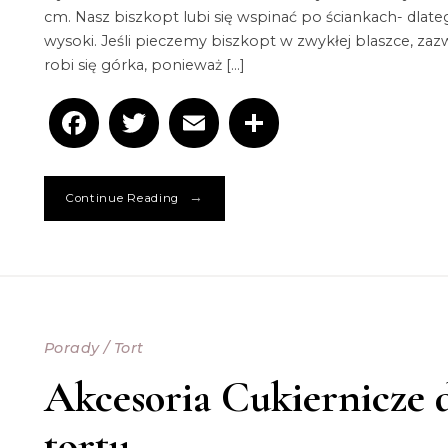
cm. Nasz biszkopt lubi się wspinać po ściankach- dlateg
wysoki. Jeśli pieczemy biszkopt w zwykłej blaszce, zaz
robi się górka, ponieważ […]
Facebook
Twitter
Email
Podziel
się
→
Continue Reading
Porady
/
Tort
Akcesoria Cukiernicze 
tortu.