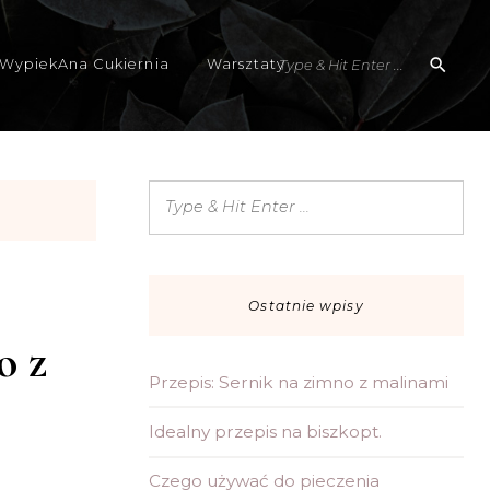
WypiekAna Cukiernia
Warsztaty
Ostatnie wpisy
o z
Przepis: Sernik na zimno z malinami
Idealny przepis na biszkopt.
Czego używać do pieczenia