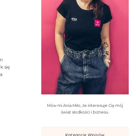
em
k się
ka
Mów mi Ania.Miło, że interesuje Cię mój
świat słodkości i biznesu.
Kategorie Wpisów