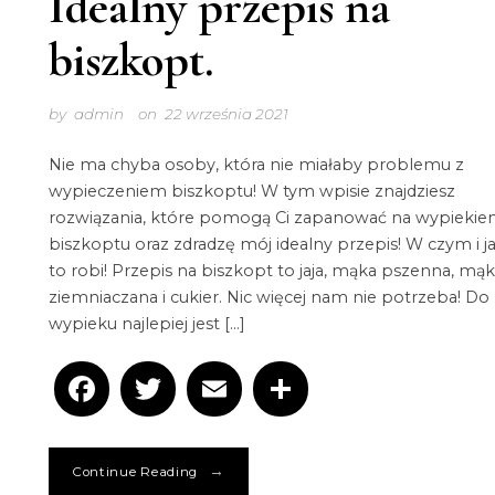
Idealny przepis na
biszkopt.
by
admin
on
22 września 2021
Nie ma chyba osoby, która nie miałaby problemu z
wypieczeniem biszkoptu! W tym wpisie znajdziesz
rozwiązania, które pomogą Ci zapanować na wypieki
biszkoptu oraz zdradzę mój idealny przepis! W czym i ja
to robi! Przepis na biszkopt to jaja, mąka pszenna, mą
ziemniaczana i cukier. Nic więcej nam nie potrzeba! Do
wypieku najlepiej jest […]
Facebook
Twitter
Email
Podziel
się
→
Continue Reading