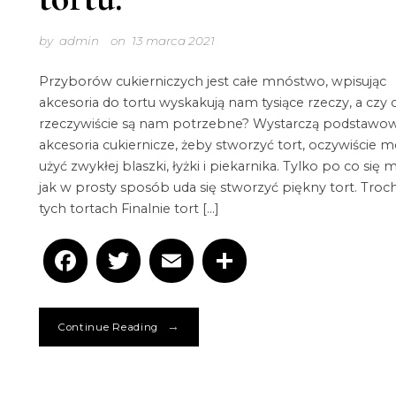
by
admin
on
13 marca 2021
Przyborów cukierniczych jest całe mnóstwo, wpisując
akcesoria do tortu wyskakują nam tysiące rzeczy, a czy
rzeczywiście są nam potrzebne? Wystarczą podstawo
akcesoria cukiernicze, żeby stworzyć tort, oczywiście 
użyć zwykłej blaszki, łyżki i piekarnika. Tylko po co się
jak w prosty sposób uda się stworzyć piękny tort. Troc
tych tortach Finalnie tort […]
Facebook
Twitter
Email
Podziel
się
→
Continue Reading