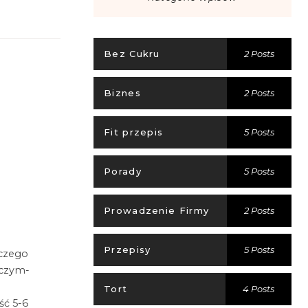
Bez Cukru
2 Posts
Biznes
2 Posts
Fit przepis
5 Posts
Porady
5 Posts
Prowadzenie Firmy
2 Posts
Przepisy
5 Posts
 czego
iczym-
Tort
4 Posts
ść 5-6