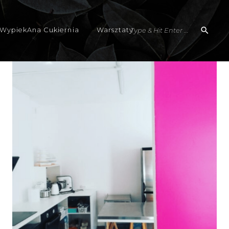
WypiekAna Cukiernia
Warsztaty