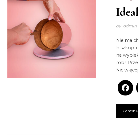
Idea
by
admin
Nie ma c
biszkoptu
na wypiek
robi! Prz
Nic więce
Continu