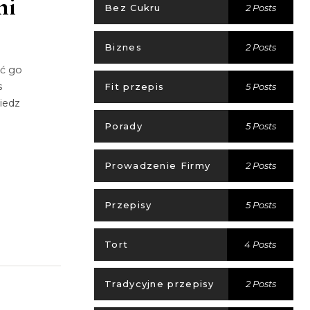
mi
Bez Cukru
2 Posts
Biznes
2 Posts
ć go
s
Fit przepis
5 Posts
iedz
Porady
5 Posts
Prowadzenie Firmy
2 Posts
Przepisy
5 Posts
Tort
4 Posts
Tradycyjne przepisy
2 Posts