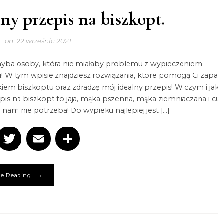
lny przepis na biszkopt.
on
22 września 2021
hyba osoby, która nie miałaby problemu z wypieczeniem
! W tym wpisie znajdziesz rozwiązania, które pomogą Ci za
iem biszkoptu oraz zdradzę mój idealny przepis! W czym i jak
epis na biszkopt to jaja, mąka pszenna, mąka ziemniaczana i cu
j nam nie potrzeba! Do wypieku najlepiej jest […]
Facebook
Twitter
Email
Podziel
się
→
e Reading