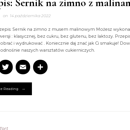
pis: Sernik na zimno z malina
on
14 października 2022
rzepis: Sernik na zimno z musem malinowym Możesz wykona
ersji : klasycznej, bez cukru, bez glutenu, bez laktozy. Przepi
brać i wydrukować . Koniecznie daj znać jak Ci smakuje! Dow
j odnośnie naszych warsztatów cukierniczych.
Facebook
Twitter
Email
Podziel
się
→
e Reading
Tort