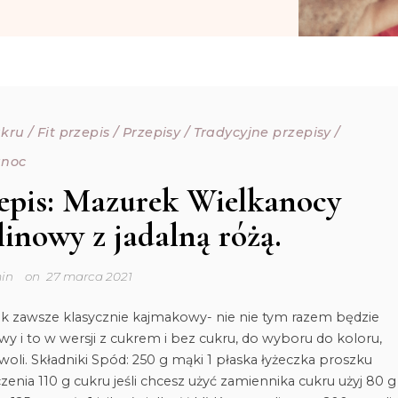
ukru
/
Fit przepis
/
Przepisy
/
Tradycyjne przepisy
/
anoc
epis: Mazurek Wielkanocy
inowy z jadalną różą.
in
on
27 marca 2021
k zawsze klasycznie kajmakowy- nie nie tym razem będzie
y i to w wersji z cukrem i bez cukru, do wyboru do koloru,
woli. Składniki Spód: 250 g mąki 1 płaska łyżeczka proszku
zenia 110 g cukru jeśli chcesz użyć zamiennika cukru użyj 80 g