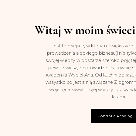
Witaj w moim świec
Jest to miejsce, w którym zwiększycie 
prowadzenia słodkiego biznesu(i nie tylk
swojej wiedzy w obszarze szeroko pojętej 
pewnie wiesz, że prowadzę Pracownię Cu
Akademia WypiekAna. Od kuchni pokazuję 
wszystko co jest z nią związane Z ogrom
Twoje ręce kawał mojej wiedzy i doświa
latami.
Continue Reading