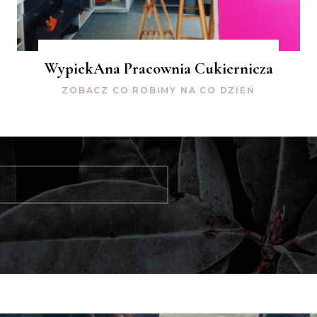
WypiekAna Pracownia Cukiernicza
ZOBACZ CO ROBIMY NA CO DZIEŃ