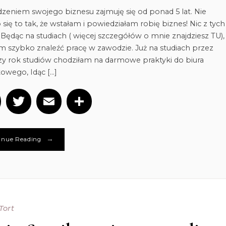
zeniem swojego biznesu zajmuję się od ponad 5 lat. Nie
 się to tak, że wstałam i powiedziałam robię biznes! Nic z tych
 Będąc na studiach ( więcej szczegółów o mnie znajdziesz TU),
m szybko znaleźć pracę w zawodzie. Już na studiach przez
zy rok studiów chodziłam na darmowe praktyki do biura
owego, Idąc […]
Facebook
Twitter
Email
Podziel
się
→
inue Reading
Tort