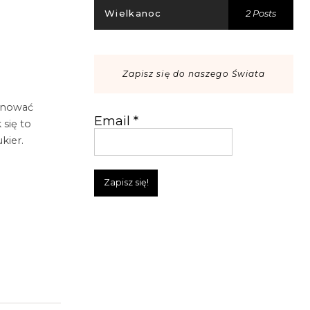
Wielkanoc
2 Posts
Zapisz się do naszego Świata
panować
Email
*
 się to
kier.