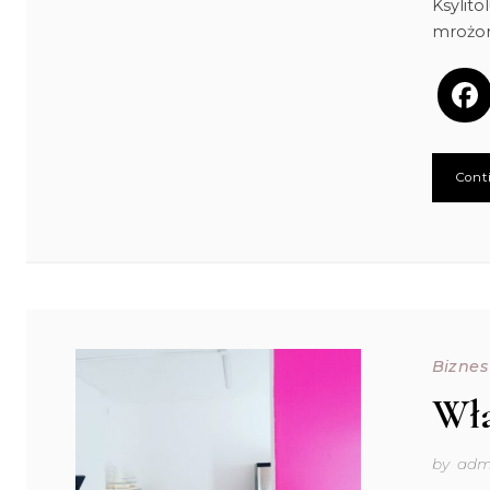
Ksylito
mrożon
Cont
Biznes
Wła
by
adm