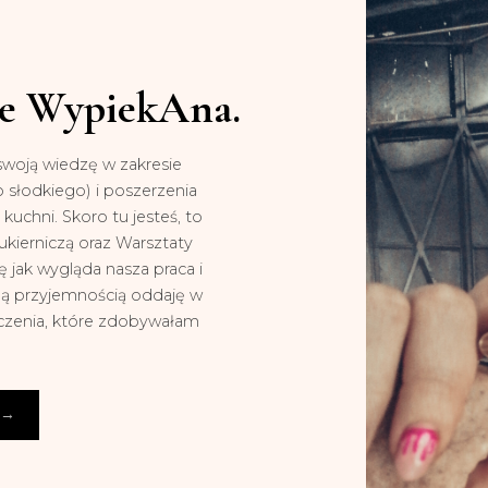
ie WypiekAna.
swoją wiedzę w zakresie
o słodkiego) i poszerzenia
kuchni. Skoro tu jesteś, to
kierniczą oraz Warsztaty
jak wygląda nasza praca i
ną przyjemnością oddaję w
dczenia, które zdobywałam
→