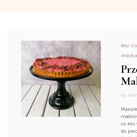
Bez C
Wielk
Prz
Mal
by
adm
Mazure
malinow
co kto 
do piec