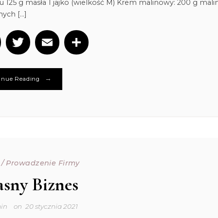
lu 125 g masła 1 jajko (wielkość M) Krem malinowy: 200 g mali
ych […]
Facebook
Twitter
Email
Podziel
się
→
inue Reading
/
Prowadzenie Firmy
sny Biznes
in
on
20 stycznia 2021