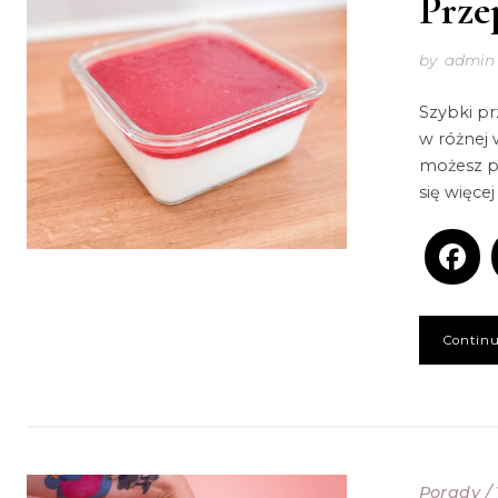
Prze
by
admin
Szybki p
w różnej w
możesz po
się więce
Continu
Porady
/