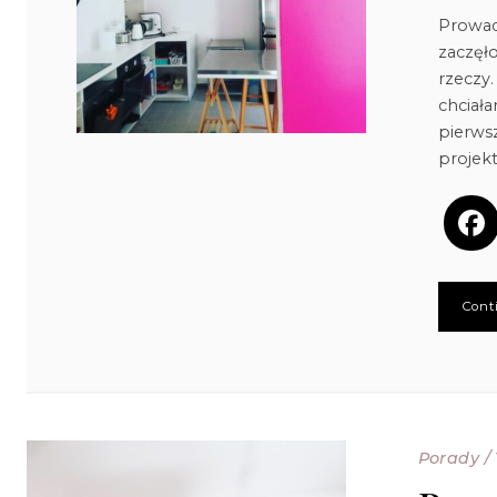
Prowad
zaczęło
rzeczy.
chciała
pierws
projekt
Cont
Porady
/