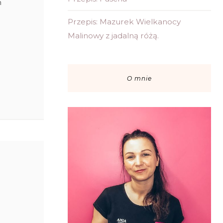
n
Przepis: Mazurek Wielkanocy
Malinowy z jadalną różą.
O mnie