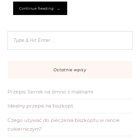
→
Continue Reading
Ostatnie wpisy
Przepis: Sernik na zimno z malinami
Idealny przepis na biszkopt.
Czego używać do pieczenia biszkoptu w rancie
cukierniczym?