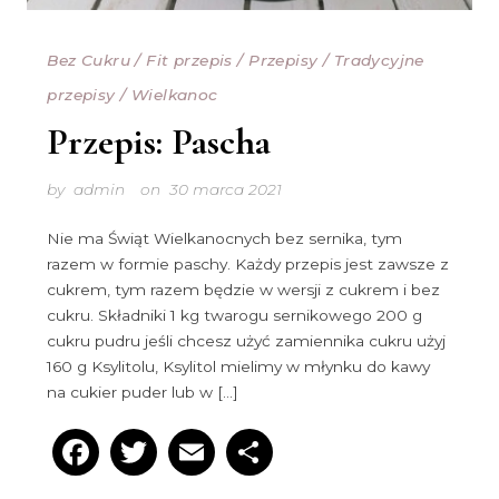
Bez Cukru
/
Fit przepis
/
Przepisy
/
Tradycyjne
przepisy
/
Wielkanoc
Przepis: Pascha
by
admin
on
30 marca 2021
Nie ma Świąt Wielkanocnych bez sernika, tym
razem w formie paschy. Każdy przepis jest zawsze z
cukrem, tym razem będzie w wersji z cukrem i bez
cukru. Składniki 1 kg twarogu sernikowego 200 g
cukru pudru jeśli chcesz użyć zamiennika cukru użyj
160 g Ksylitolu, Ksylitol mielimy w młynku do kawy
na cukier puder lub w […]
Facebook
Twitter
Email
Podziel
się