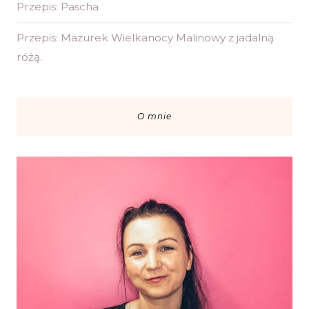
Przepis: Pascha
Przepis: Mazurek Wielkanocy Malinowy z jadalną
różą.
O mnie