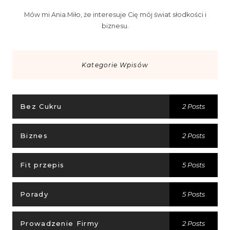
Mów mi Ania.Miło, że interesuje Cię mój świat słodkości i
biznesu.
Kategorie Wpisów
Bez Cukru
2 Posts
Biznes
2 Posts
Fit przepis
5 Posts
Porady
5 Posts
Prowadzenie Firmy
2 Posts