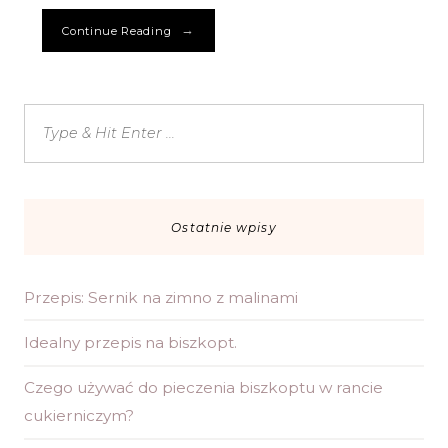
→
Continue Reading
Ostatnie wpisy
Przepis: Sernik na zimno z malinami
Idealny przepis na biszkopt.
Czego używać do pieczenia biszkoptu w rancie
cukierniczym?