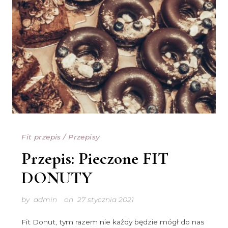
Fit przepis
/
Przepisy
Przepis: Pieczone FIT
DONUTY
by
admin
on
27 stycznia 2021
Fit Donut, tym razem nie każdy będzie mógł do nas