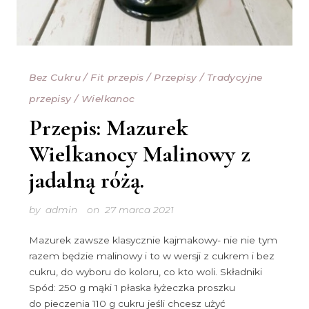
Bez Cukru
/
Fit przepis
/
Przepisy
/
Tradycyjne
przepisy
/
Wielkanoc
Przepis: Mazurek
Wielkanocy Malinowy z
jadalną różą.
by
admin
on
27 marca 2021
Mazurek zawsze klasycznie kajmakowy- nie nie tym
razem będzie malinowy i to w wersji z cukrem i bez
cukru, do wyboru do koloru, co kto woli. Składniki
Spód: 250 g mąki 1 płaska łyżeczka proszku
do pieczenia 110 g cukru jeśli chcesz użyć