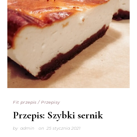
Fit przepis
/
Przepisy
Przepis: Szybki sernik
by
admin
on
25 stycznia 2021