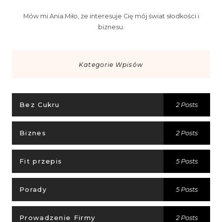
Mów mi Ania.Miło, że interesuje Cię mój świat słodkości i
biznesu.
Kategorie Wpisów
Bez Cukru
2 Posts
Biznes
2 Posts
Fit przepis
5 Posts
Porady
5 Posts
Prowadzenie Firmy
2 Posts