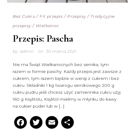
Bez Cukru
/
Fit przepis
/
Przepisy
/
Tradycyjne
przepisy
/
Wielkanoc
Przepis: Pascha
by
admin
on
30 marca 2021
Nie ma Świąt Wielkanocnych bez sernika, tym
razem w formie paschy. Każdy przepis jest zawsze z
cukrem, tym razem będzie w wersji z cukrem i bez
cukru. Składniki 1 kg twarogu sernikowego 200 g
cukru pudru jeśli chcesz użyć zamiennika cukru użyj
160 g Ksylitolu, Ksylitol mielimy w młynku do kawy
na cukier puder lub w […]
Facebook
Twitter
Email
Podziel
się