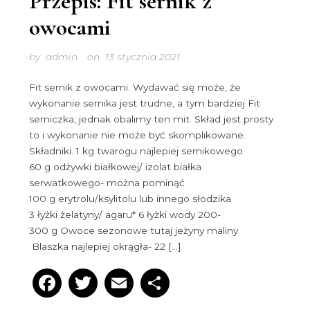
Przepis: Fit sernik z
owocami
by
admin
on
13 stycznia 2021
Fit sernik z owocami. Wydawać się może, że
wykonanie sernika jest trudne, a tym bardziej Fit
serniczka, jednak obalimy ten mit. Skład jest prosty
to i wykonanie nie może być skomplikowane.
Składniki. 1 kg twarogu najlepiej sernikowego
60 g odżywki białkowej/ izolat białka
serwatkowego- można pominąć
100 g erytrolu/ksylitolu lub innego słodzika
3 łyżki żelatyny/ agaru* 6 łyżki wody 200-
300 g Owoce sezonowe tutaj jeżyny maliny
Blaszka najlepiej okrągła- 22 […]
Facebook
Twitter
Email
Podziel
się