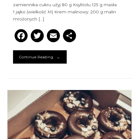
zamiennika cukru użyj 80 g Ksylitolu 125 g masła
1 jajko (wielkość M) Krem malinowy: 200 g malin
mrożonych […]
Facebook
Twitter
Email
Podziel
się
→
Continue Reading