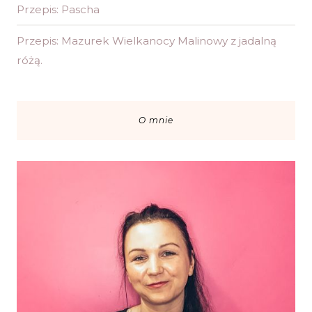
Przepis: Pascha
Przepis: Mazurek Wielkanocy Malinowy z jadalną
różą.
O mnie