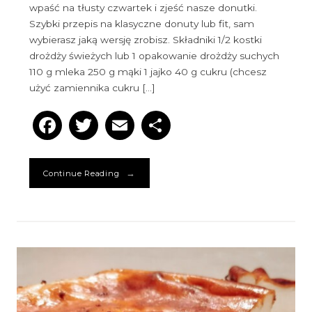
wpaść na tłusty czwartek i zjeść nasze donutki.
Szybki przepis na klasyczne donuty lub fit, sam
wybierasz jaką wersję zrobisz. Składniki 1/2 kostki
drożdży świeżych lub 1 opakowanie drożdży suchych
110 g mleka 250 g mąki 1 jajko 40 g cukru (chcesz
użyć zamiennika cukru […]
Facebook
Twitter
Email
Podziel
się
→
Continue Reading