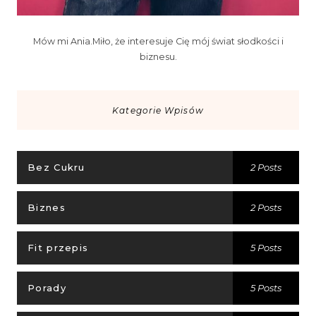
Mów mi Ania.Miło, że interesuje Cię mój świat słodkości i
biznesu.
Kategorie Wpisów
Bez Cukru
2 Posts
Biznes
2 Posts
Fit przepis
5 Posts
Porady
5 Posts