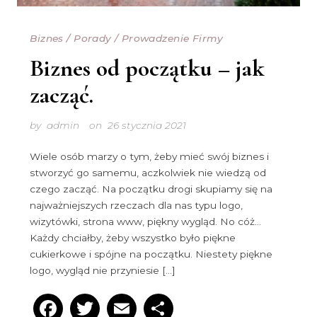
Biznes
/
Porady
/
Prowadzenie Firmy
Biznes od początku – jak
zacząć.
by
admin
on
26 stycznia 2021
Wiele osób marzy o tym, żeby mieć swój biznes i
stworzyć go samemu, aczkolwiek nie wiedzą od
czego zacząć. Na początku drogi skupiamy się na
najważniejszych rzeczach dla nas typu logo,
wizytówki, strona www, piękny wygląd. No cóż…
Każdy chciałby, żeby wszystko było piękne
cukierkowe i spójne na początku. Niestety piękne
logo, wygląd nie przyniesie […]
Facebook
Twitter
Email
Podziel