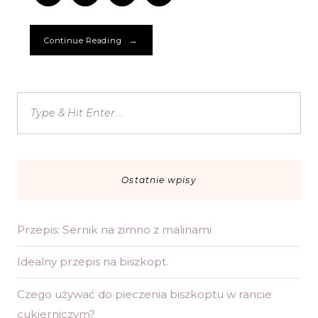
się
→
Continue Reading
Ostatnie wpisy
Przepis: Sernik na zimno z malinami
Idealny przepis na biszkopt.
Czego używać do pieczenia biszkoptu w rancie
cukierniczym?