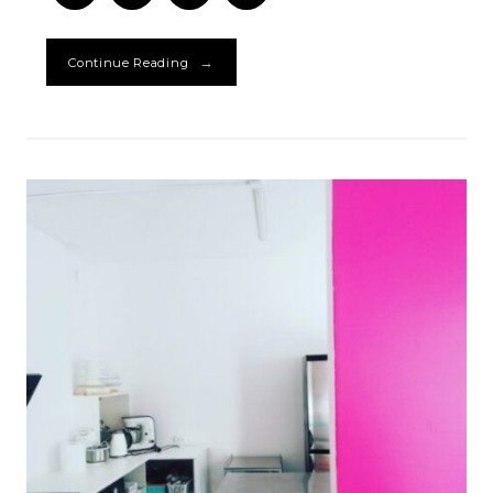
się
→
Continue Reading