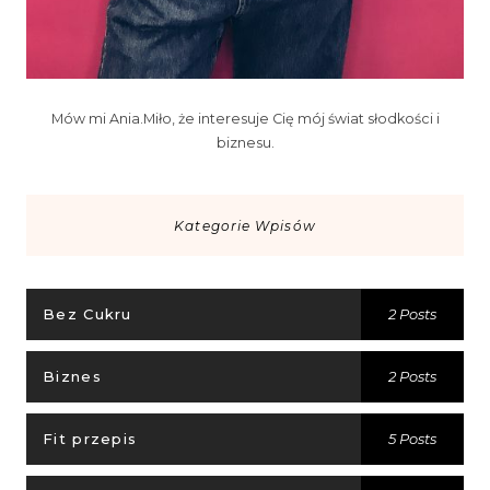
Mów mi Ania.Miło, że interesuje Cię mój świat słodkości i
biznesu.
Kategorie Wpisów
Bez Cukru
2 Posts
Biznes
2 Posts
Fit przepis
5 Posts