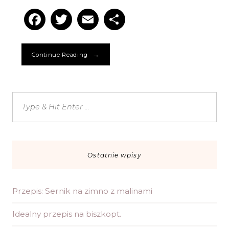
Facebook
Twitter
Email
Podziel
się
→
Continue Reading
Ostatnie wpisy
Przepis: Sernik na zimno z malinami
Idealny przepis na biszkopt.