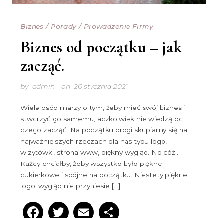
Biznes
/
Porady
/
Prowadzenie Firmy
Biznes od początku – jak
zacząć.
by
admin
on
26 stycznia 2021
Wiele osób marzy o tym, żeby mieć swój biznes i
stworzyć go samemu, aczkolwiek nie wiedzą od
czego zacząć. Na początku drogi skupiamy się na
najważniejszych rzeczach dla nas typu logo,
wizytówki, strona www, piękny wygląd. No cóż…
Każdy chciałby, żeby wszystko było piękne
cukierkowe i spójne na początku. Niestety piękne
logo, wygląd nie przyniesie […]
Facebook
Twitter
Email
Podziel