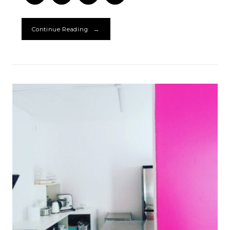
się
→
Continue Reading