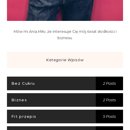
Mów mi Ania.Miło, że interesuje Cię mój świat słodkości i
biznesu.
Kategorie Wpisów
Bez Cukru
2 Posts
Biznes
2 Posts
Fit przepis
5 Posts