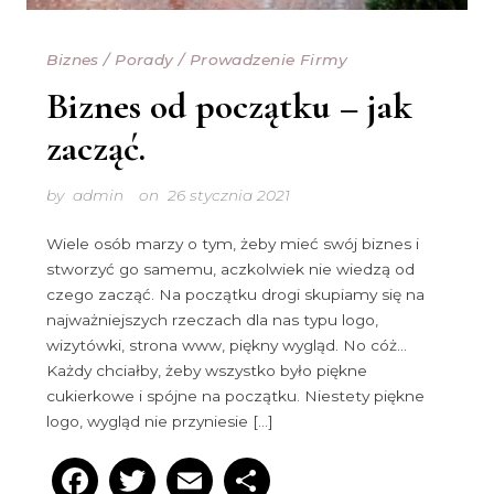
Biznes
/
Porady
/
Prowadzenie Firmy
Biznes od początku – jak
zacząć.
by
admin
on
26 stycznia 2021
Wiele osób marzy o tym, żeby mieć swój biznes i
stworzyć go samemu, aczkolwiek nie wiedzą od
czego zacząć. Na początku drogi skupiamy się na
najważniejszych rzeczach dla nas typu logo,
wizytówki, strona www, piękny wygląd. No cóż…
Każdy chciałby, żeby wszystko było piękne
cukierkowe i spójne na początku. Niestety piękne
logo, wygląd nie przyniesie […]
Facebook
Twitter
Email
Podziel