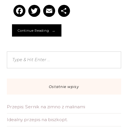
Facebook
Twitter
Email
Podziel
się
→
Continue Reading
Ostatnie wpisy
Przepis: Sernik na zimno z malinami
Idealny przepis na biszkopt.