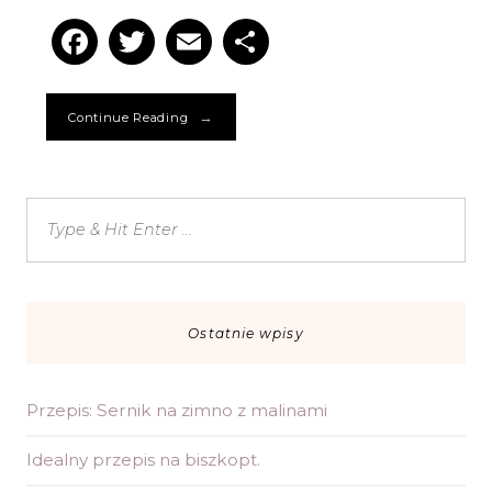
Facebook
Twitter
Email
Podziel
się
→
Continue Reading
Ostatnie wpisy
Przepis: Sernik na zimno z malinami
Idealny przepis na biszkopt.