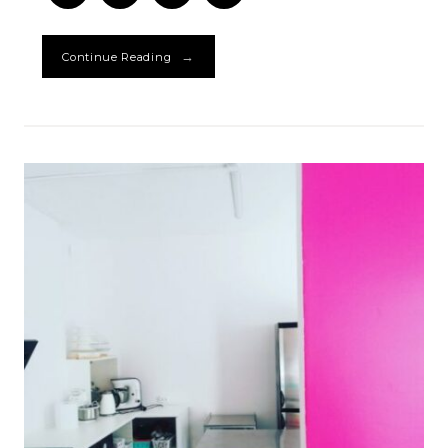
się
→
Continue Reading