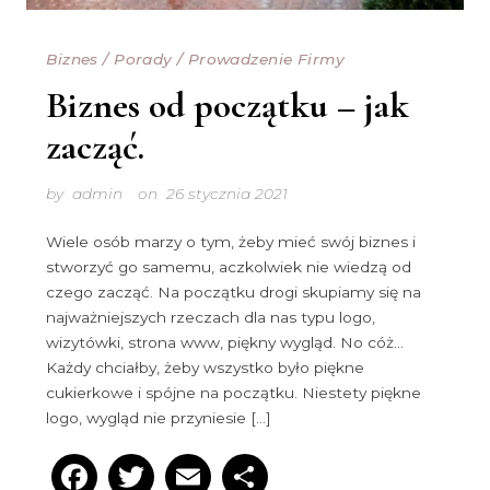
Biznes
/
Porady
/
Prowadzenie Firmy
Biznes od początku – jak
zacząć.
by
admin
on
26 stycznia 2021
Wiele osób marzy o tym, żeby mieć swój biznes i
stworzyć go samemu, aczkolwiek nie wiedzą od
czego zacząć. Na początku drogi skupiamy się na
najważniejszych rzeczach dla nas typu logo,
wizytówki, strona www, piękny wygląd. No cóż…
Każdy chciałby, żeby wszystko było piękne
cukierkowe i spójne na początku. Niestety piękne
logo, wygląd nie przyniesie […]
Facebook
Twitter
Email
Podziel