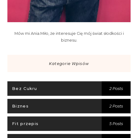
Mów mi Ania.Miło, że interesuje Cię mój świat słodkości i
biznesu.
Kategorie Wpisów
Bez Cukru
2 Posts
Biznes
2 Posts
Fit przepis
5 Posts