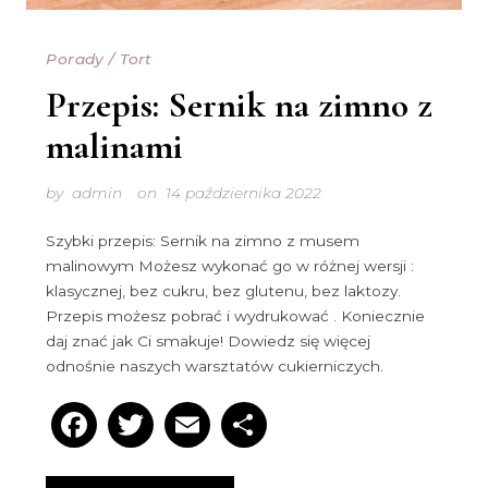
Porady
/
Tort
Przepis: Sernik na zimno z
malinami
by
admin
on
14 października 2022
Szybki przepis: Sernik na zimno z musem
malinowym Możesz wykonać go w różnej wersji :
klasycznej, bez cukru, bez glutenu, bez laktozy.
Przepis możesz pobrać i wydrukować . Koniecznie
daj znać jak Ci smakuje! Dowiedz się więcej
odnośnie naszych warsztatów cukierniczych.
Facebook
Twitter
Email
Podziel
się