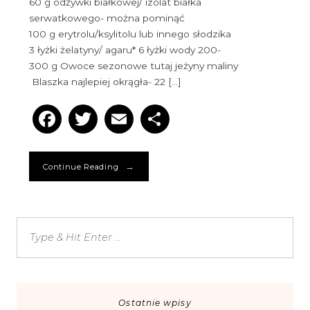
60 g odżywki białkowej/ izolat białka
serwatkowego- można pominąć
100 g erytrolu/ksylitolu lub innego słodzika
3 łyżki żelatyny/ agaru* 6 łyżki wody 200-
300 g Owoce sezonowe tutaj jeżyny maliny
Blaszka najlepiej okrągła- 22 […]
Facebook
Twitter
Email
Podziel
się
→
Continue Reading
Ostatnie wpisy