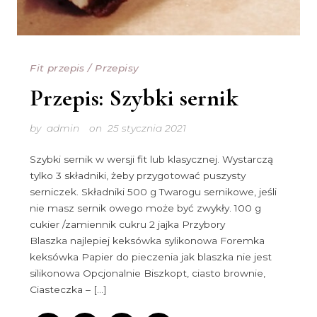
Fit przepis
/
Przepisy
Przepis: Szybki sernik
by
admin
on
25 stycznia 2021
Szybki sernik w wersji fit lub klasycznej. Wystarczą
tylko 3 składniki, żeby przygotować puszysty
serniczek. Składniki 500 g Twarogu sernikowe, jeśli
nie masz sernik owego może być zwykły. 100 g
cukier /zamiennik cukru 2 jajka Przybory
Blaszka najlepiej keksówka sylikonowa Foremka
keksówka Papier do pieczenia jak blaszka nie jest
silikonowa Opcjonalnie Biszkopt, ciasto brownie,
Ciasteczka – […]