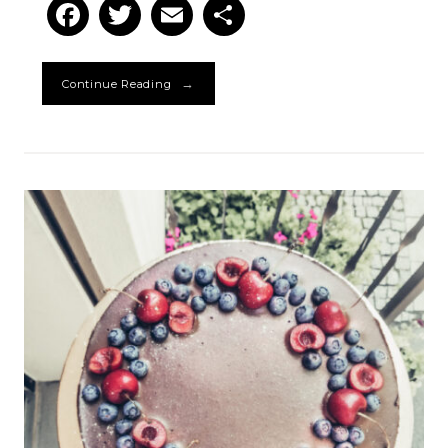
Facebook
Twitter
Email
Podziel
się
→
Continue Reading