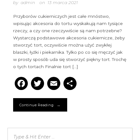
by
admin
on
13 marca 2021
Przyborów cukierniczych jest całe mnóstwo,
wpisując akcesoria do tortu wyskakują nam tysiące
rzeczy, a czy one rzeczywiście są nam potrzebne?
Wystarczą podstawowe akcesoria cukiernicze, żeby
stworzyć tort, oczywiście można użyć zwykłej
blaszki, łyżki i piekarnika. Tylko po co się męczyć jak
w prosty sposób uda się stworzyć piękny tort. Trochę
o tych tortach Finalnie tort […]
Facebook
Twitter
Email
Podziel
się
→
Continue Reading