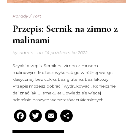
Porady
/
Tort
Przepis: Sernik na zimno z
malinami
by
admin
on
14 października 2022
Szybki przepis: Sernik na zimno z musem
malinowym Możesz wykonać go w różnej wersji :
klasycznej, bez cukru, bez glutenu, bez laktozy.
Przepis możesz pobrać i wydrukować . Koniecznie
daj znać jak Ci smakuje! Dowiedz się więcej
odnośnie naszych warsztatów cukierniczych.
Facebook
Twitter
Email
Podziel
się