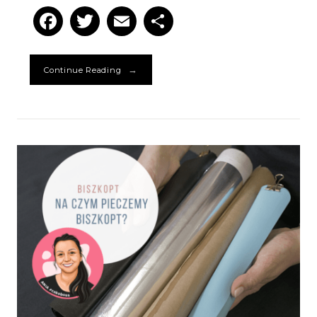
Facebook
Twitter
Email
Podziel
się
→
Continue Reading