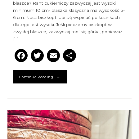
blaszce? Rant cukierniczy zazwyczaj jest wysoki
minimum 10 cm- blaszka klasyczna ma wysokość 5-
6 cm. Nasz biszkopt lubi się wspinać po ściankach-
dlatego jest wysoki. Jeśli pieczemy biszkopt w
zwykłej blaszce, zazwyczaj robi się górka, ponieważ
[…]
Facebook
Twitter
Email
Podziel
się
→
Continue Reading