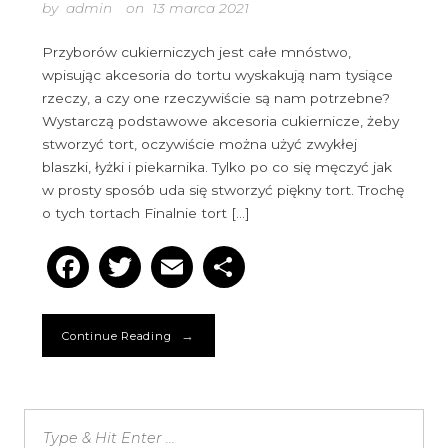
by
admin
on
13 marca 2021
Przyborów cukierniczych jest całe mnóstwo,
wpisując akcesoria do tortu wyskakują nam tysiące
rzeczy, a czy one rzeczywiście są nam potrzebne?
Wystarczą podstawowe akcesoria cukiernicze, żeby
stworzyć tort, oczywiście można użyć zwykłej
blaszki, łyżki i piekarnika. Tylko po co się męczyć jak
w prosty sposób uda się stworzyć piękny tort. Trochę
o tych tortach Finalnie tort […]
Facebook
Twitter
Email
Podziel
się
→
Continue Reading