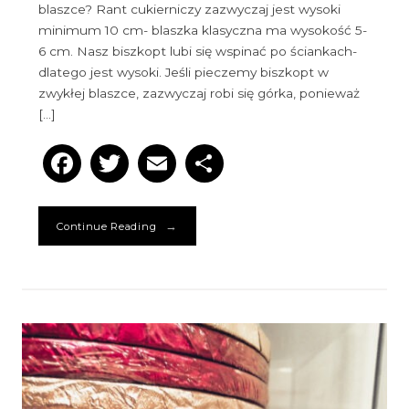
blaszce? Rant cukierniczy zazwyczaj jest wysoki
minimum 10 cm- blaszka klasyczna ma wysokość 5-
6 cm. Nasz biszkopt lubi się wspinać po ściankach-
dlatego jest wysoki. Jeśli pieczemy biszkopt w
zwykłej blaszce, zazwyczaj robi się górka, ponieważ
[…]
Facebook
Twitter
Email
Podziel
się
→
Continue Reading