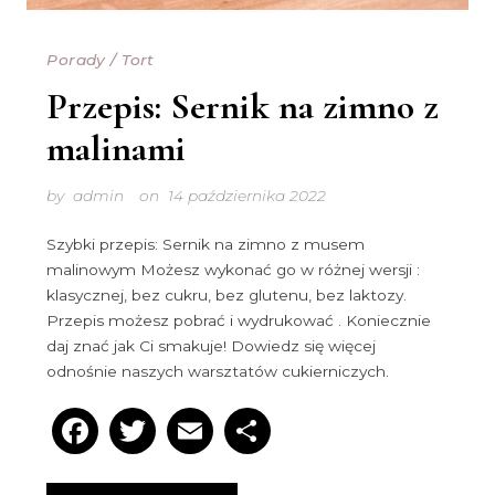
Porady
/
Tort
Przepis: Sernik na zimno z
malinami
by
admin
on
14 października 2022
Szybki przepis: Sernik na zimno z musem
malinowym Możesz wykonać go w różnej wersji :
klasycznej, bez cukru, bez glutenu, bez laktozy.
Przepis możesz pobrać i wydrukować . Koniecznie
daj znać jak Ci smakuje! Dowiedz się więcej
odnośnie naszych warsztatów cukierniczych.
Facebook
Twitter
Email
Podziel
się