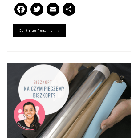
Facebook
Twitter
Email
Podziel
się
→
Continue Reading