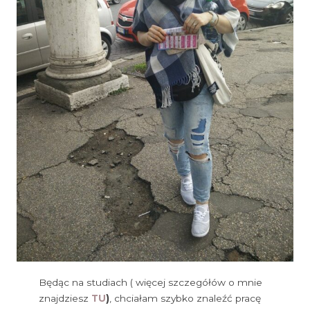
Będąc na studiach ( więcej szczegółów o mnie
znajdziesz
TU
)
, chciałam szybko znaleźć pracę