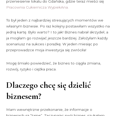
przeniesienie lokalu do Gdańska, gdzie teraz mieści się
Pracownia Cukiernicza WypiekAna.
To był jeden z najbardziej stresujących momentów we
własnym biznesie. Po raz kolejny postawiłam wszystko na
jedną kartę. Było warto? I to jak! Biznes nabrał skrzydeł, a
ja mogłam go rozwijać jeszcze bardziej. Założyłam każdy
scenariusz na sukces i porażkę. W jeden miesiąc po
przeprowadzce moja inwestycja się zwróciła!
Mogę śmiało powiedzieć, że biznes to ciągła zmiana,
rozwój, ryzyko i ciężka praca.
Dlaczego chcę się dzielić
biznesem?
Mam wewnętrzne przekonanie, że informacje o
biznesach są “tajne”. Zaczynając swój biznes, szukałam