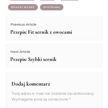
WŁASNY BIZNES
WYPIEKANA
Nawigacja
Previous Article
Przepis: Fit sernik z owocami
Previous
wpisu
post:
Next Article
Przepis: Szybki sernik
Next
post:
Dodaj komentarz
Twój adres e-mail nie zostanie opublikowany.
Wymagane pola są oznaczone
*