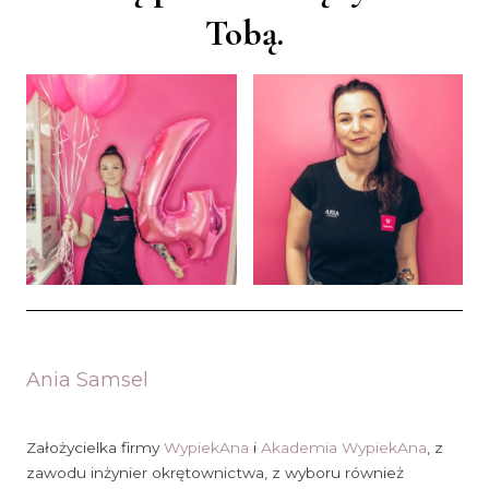
Tobą.
Ania Samsel
Założycielka firmy
WypiekAna
i
Akademia WypiekAna
, z
zawodu inżynier okrętownictwa, z wyboru również