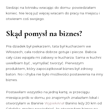
Siedząc na lotnisku wracając do domu- powiedziałam
koniec. Nie lecę już więcej wracam do pracy na miejscu i
otwieram coś swojego.
Skąd pomysł na biznes?
Pra dziadek był piekarzem, tata był kucharzem we
Włoszech, cała rodzina dobrze gotuje i piecze. Babcia
cały czas wpajała mi zabawy w kucharza. Sama w kuchni
uwielbiam być , wymyślać tworzyć. Pierwszym
produktem, który zapoczątkował biznes był zdrowy
baton. No i chyba nie było możliwości postawienia na inny
biznes.
Postawiłam wszystko na jedną kartę, w przeciągu
miesiąca prób w domu, po znajomych znalazłam lokal i
otworzyłam w Baninie
WypiekAna
! Banino leży 20 km od
Gdańska, można powiedzieć, że otworzyłam biznes na