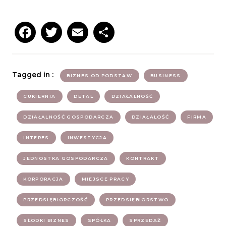
Facebook
Twitter
Email
Podziel
się
Tagged in :
BIZNES OD PODSTAW
BUSINESS
CUKIERNIA
DETAL
DZIAŁALNOŚĆ
DZIAŁALNOŚĆ GOSPODARCZA
DZIAŁALOŚĆ
FIRMA
INTERES
INWESTYCJA
JEDNOSTKA GOSPODARCZA
KONTRAKT
KORPORACJA
MIEJSCE PRACY
PRZEDSIĘBIORCZOŚĆ
PRZEDSIĘBIORSTWO
SŁODKI BIZNES
SPÓŁKA
SPRZEDAŻ