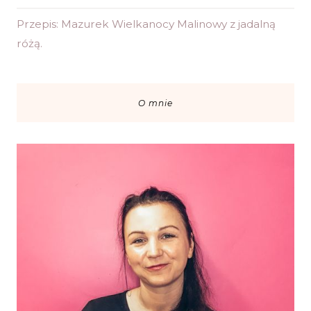
Przepis: Mazurek Wielkanocy Malinowy z jadalną
różą.
O mnie