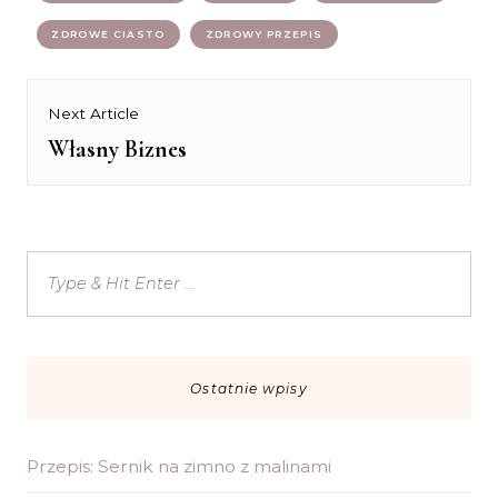
ZDROWE CIASTO
ZDROWY PRZEPIS
Nawigacja
Next Article
Własny Biznes
Next
wpisu
post:
Ostatnie wpisy
Przepis: Sernik na zimno z malinami