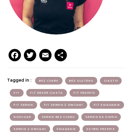
Facebook
Twitter
Email
Podziel
się
Tagged in :
BEZ CUKRU
BEZ GLUTENU
CIASTO
FIT
FIT DESER CIASTA
FIT PRZEPIS
FIT SERNIK
FIT SERNIK Z OWCAMI
FIT SNIADANIE
NOSUGAR
SERNIK BEZ CUKRU
SERNIK NA ZIMNO
SERNIK Z OWCAMI
ŚNIADANIE
SZYBKI PRZEPIS