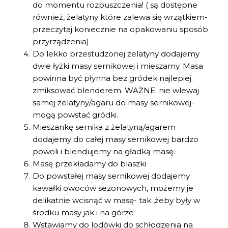
do momentu rozpuszczenia! ( są dostępne
również, żelatyny które zalewa się wrzątkiem-
przeczytaj koniecznie na opakowaniu sposób
przyrządzenia)
Do lekko przestudzonej żelatyny dodajemy
dwie łyżki masy sernikowej i mieszamy. Masa
powinna być płynna bez gródek najlepiej
zmiksować blenderem. WAŻNE: nie wlewaj
samej żelatyny/agaru do masy sernikowej-
mogą powstać gródki.
Mieszankę sernika z żelatyną/agarem
dodajemy do całej masy sernikowej bardzo
powoli i blendujemy na gładką masę.
Masę przekładamy do blaszki
Do powstałej masy sernikowej dodajemy
kawałki owoców sezonowych, możemy je
delikatnie wcisnąć w masę- tak ,żeby były w
środku masy jak i na górze
Wstawiamy do lodówki do schłodzenia na