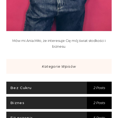
Mów mi Ania.Miło, że interesuje Cię mój świat słodkości i
biznesu.
Kategorie Wpisów
Bez Cukru
2 Posts
Biznes
2 Posts
Fit przepis
5 Posts