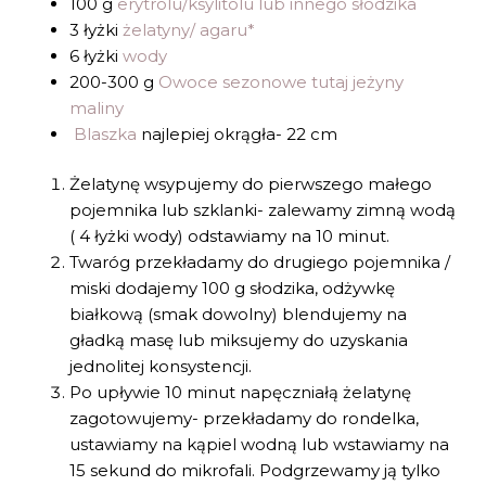
100 g
erytrolu/ksylitolu lub innego słodzika
3 łyżki
żelatyny/ agaru*
6 łyżki
wody
200-300 g
Owoce sezonowe tutaj jeżyny
maliny
Blaszka
najlepiej okrągła- 22 cm
Żelatynę wsypujemy do pierwszego małego
pojemnika lub szklanki- zalewamy zimną wodą
( 4 łyżki wody) odstawiamy na 10 minut.
Twaróg przekładamy do drugiego pojemnika /
miski dodajemy 100 g słodzika, odżywkę
białkową (smak dowolny) blendujemy na
gładką masę lub miksujemy do uzyskania
jednolitej konsystencji.
Po upływie 10 minut napęczniałą żelatynę
zagotowujemy- przekładamy do rondelka,
ustawiamy na kąpiel wodną lub wstawiamy na
15 sekund do mikrofali. Podgrzewamy ją tylko